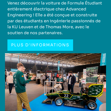
Venez découvrir la voiture de Formule Étudiant
entièrement électrique chez Advanced
Engineering ! Elle a été conçue et construite
par des étudiants en ingénierie passionnés de
la KU Leuven et de Thomas More, avec le
soutien de nos partenaires.
PLUS D'INFORMATIONS