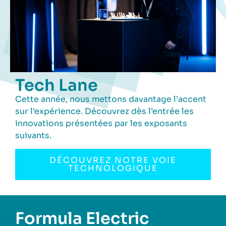
Tech Lane
Cette année, nous mettons davantage l’accent
sur l’expérience. Découvrez dès l’entrée les
innovations présentées par les exposants
suivants.
DÉCOUVREZ NOTRE VOIE
TECHNOLOGIQUE
Formula Electric