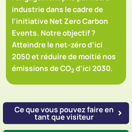
industrie dans le cadre de
l’initiative Net Zero Carbon
Events. Notre objectif ?
Atteindre le net-zéro d’ici
2050 et réduire de moitié nos
émissions de CO
d’ici 2030.
2
Ce que vous pouvez faire en
tant que visiteur