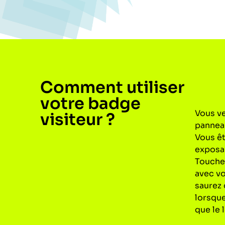
Comment utiliser
votre badge
Vous ve
visiteur ?
panneau
Vous êt
exposan
Touchez
avec vo
saurez 
lorsque
que le 