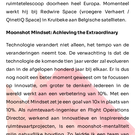
ruimtetelescoop doorheen heel Europa. Momenteel
werkt hij bij Redwire Space (vroegere Verhaert /
QinetiQ Space) in Kruibeke aan Belgische satellieten.
Moonshot Mindset: Achieving the Extraordinary
Technologie verandert niet alleen, het tempo van de
veranderingen neemt toe. De verwachting is dat de
technologie de komende tien jaar verder zal evolueren
dan in de afgelopen honderd jaar bij elkaar. Er is dus
nog nooit een beter moment geweest om te focussen
op innovatie, om groter te denken! Iedereen in de
wereld werkt aan een verbetering van 10%. Met een
Moonshot Mindset zet je een goal van 10x in plaats van
10%. Als ruimtevaart-ingenieur en Flight Operations
Director, werkend aan innovatieve en inspirerende
ruimtevaartprojecten, is een moonshot-mentaliteit
mijn natuurlijke houding. Zo leidde ik een team van