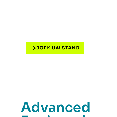
26 & 27 mei 2027 / Flanders 
BOEK UW STAND
Advanced