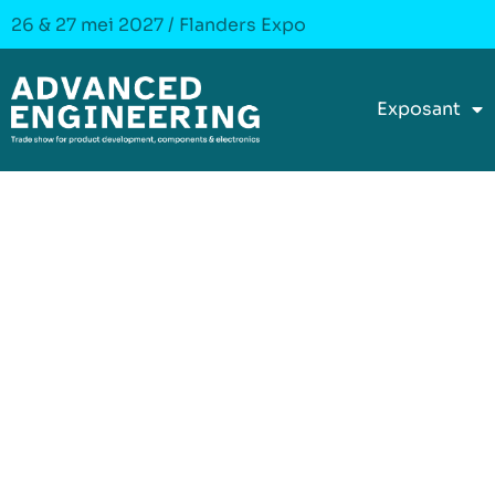
26 & 27 mei 2027 / Flanders Expo
Exposant
Vakbeurs v
productontwi
componente
elektroni