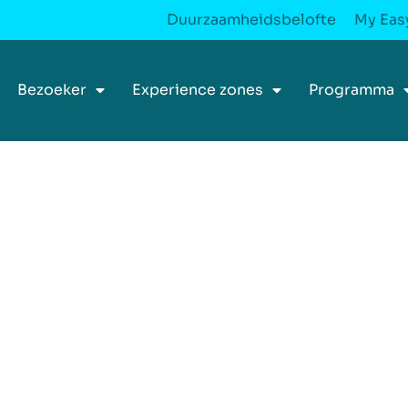
Duurzaamheidsbelofte
My Easy
Bezoeker
Experience zones
Programma
oor
kkeling,
n en
ca