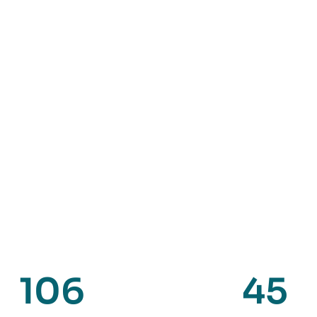
Expo Gent
106
45