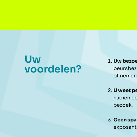
Uw
Uw bezoe
voordelen?
beursbez
of nemen 
U weet pe
nadien ee
bezoek.
Geen sp
exposante