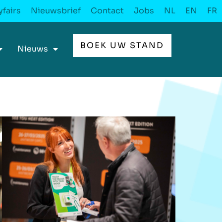
fairs
Nieuwsbrief
Contact
Jobs
NL
EN
FR
BOEK UW STAND
Nieuws