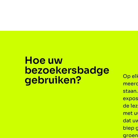
Hoe uw
bezoekersbadge
Op elk
gebruiken?
meerd
staan.
expos
de le
met u
dat uw
biep g
groen