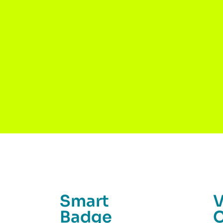
Smart
V
Badge