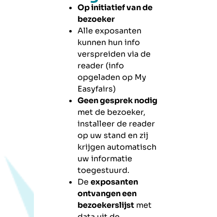
Op initiatief van de
bezoeker
Alle exposanten
kunnen hun info
verspreiden via de
reader (info
opgeladen op My
Easyfairs)
Geen gesprek nodig
met de bezoeker,
installeer de reader
op uw stand en zij
krijgen automatisch
uw informatie
toegestuurd.
De
exposanten
ontvangen een
bezoekerslijst
met
data uit de