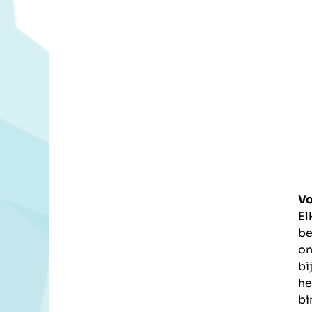
Vo
El
be
on
bi
he
b