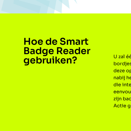
Hoe de Smart
Badge Reader
U zal 
gebruiken?
bordje
deze o
nabij 
die int
eenvou
zijn ba
Actie g