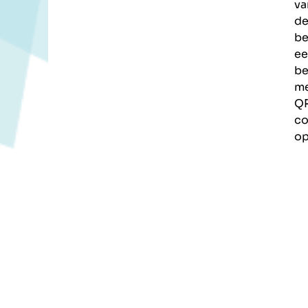
va
d
be
ee
be
m
Q
c
op