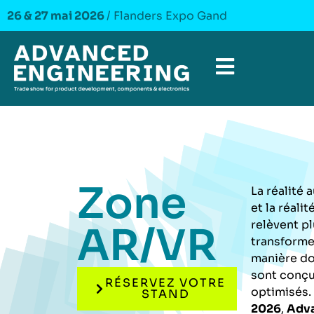
26 & 27 mai 2026
/ Flanders Expo Gand
Zone
La réalité
et la réalit
relèvent pl
AR/VR
transforme
manière do
sont conçu
RÉSERVEZ VOTRE
optimisés.
STAND
2026
,
Adv