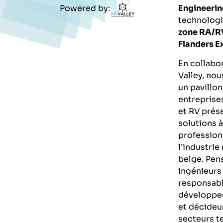
Powered by:
Engineerin
technologi
zone RA/R
Flanders E
En collabo
Valley
, no
un pavillon
entreprise
et RV prés
solutions à
profession
l’industrie
belge. Pen
ingénieurs
responsabl
développeu
et décideu
secteurs t