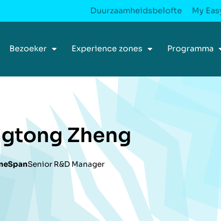
Duurzaamheidsbelofte
My Easy
Bezoeker
Experience zones
Programma
ngtong Zheng
neSpan
Senior R&D Manager