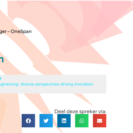
ger – OneSpan
n
0
ineering: diverse perspectives driving innovation
Deel deze spreker via: