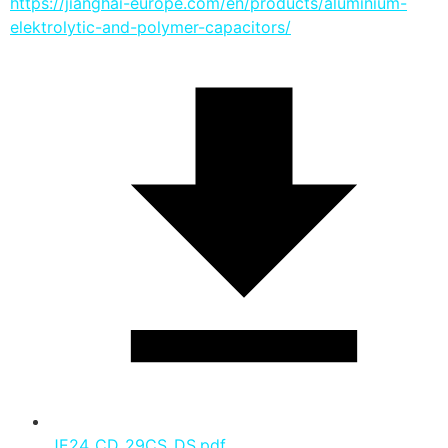
https://jianghai-europe.com/en/products/aluminium-
elektrolytic-and-polymer-capacitors/
JE24_CD_29CS_DS.pdf