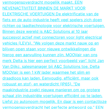
vermogensoverdracht mogelijk maakt. EEN
NEVENACTIVITEIT BINNEN DE MARKT VOOR
ELEKTRISCHE VOERTUIGEN De elektrificatie van de
fiets en de auto-industrie heeft veel spelers zich doen
richten op laadtechnologie voor elektrische voertuigen.
Binnen deze wereld is A&C Solutions al 10 jaar
succesvol actief met connectoren voor light electrical
vehicles (LEV’s). “We volgen deze markt nauw op en
blijven open staan voor nieuwe ontwikkelingen die
hierop een aanvulling kunnen zijn. MOOVair van ons
merk Delta is hier een perfect voorbeeld van”, licht Jan
Van Dijkc, salesmanager bij A&C Solutions toe. Delta
MOOVair is een 1 kW lader waarmee het slim en
draadloos kan laden. Eenvoudig, efficiënt, maar ook
robuust en stof- en waterdicht (IP65). “De
maakindustrie zoekt nieuwe manieren om op grotere
schaal zijn industriële voertuigen efficiënt op te laden.
Liefst zo autonoom mogelijk. En daar is een contactloze
vermogensoverdracht het perfecte antwoord op.” EEN