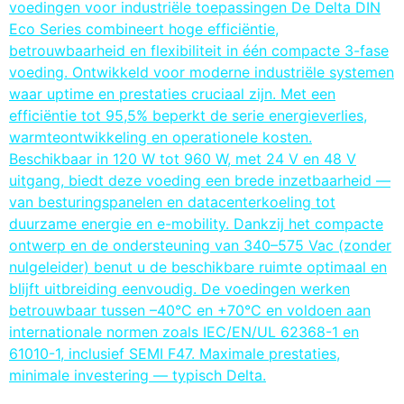
voedingen voor industriële toepassingen De Delta DIN
Eco Series combineert hoge efficiëntie,
betrouwbaarheid en flexibiliteit in één compacte 3-fase
voeding. Ontwikkeld voor moderne industriële systemen
waar uptime en prestaties cruciaal zijn. Met een
efficiëntie tot 95,5% beperkt de serie energieverlies,
warmteontwikkeling en operationele kosten.
Beschikbaar in 120 W tot 960 W, met 24 V en 48 V
uitgang, biedt deze voeding een brede inzetbaarheid —
van besturingspanelen en datacenterkoeling tot
duurzame energie en e-mobility. Dankzij het compacte
ontwerp en de ondersteuning van 340–575 Vac (zonder
nulgeleider) benut u de beschikbare ruimte optimaal en
blijft uitbreiding eenvoudig. De voedingen werken
betrouwbaar tussen –40°C en +70°C en voldoen aan
internationale normen zoals IEC/EN/UL 62368-1 en
61010-1, inclusief SEMI F47. Maximale prestaties,
minimale investering — typisch Delta.