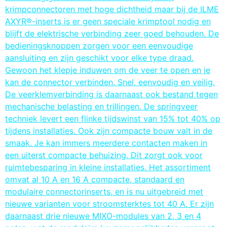
krimpconnectoren met hoge dichtheid maar bij de ILME
AXYR®-inserts is er geen speciale krimptool nodig en
blijft de elektrische verbinding zeer goed behouden. De
bedieningsknoppen zorgen voor een eenvoudige
aansluiting en zijn geschikt voor elke type draad.
Gewoon het klepje induwen om de veer te open en je
kan de connector verbinden. Snel, eenvoudig en veilig.
De veerklemverbinding is daarnaast ook bestand tegen
mechanische belasting en trillingen. De springveer
techniek levert een flinke tijdswinst van 15% tot 40% op
tijdens installaties. Ook zijn compacte bouw valt in de
smaak. Je kan immers meerdere contacten maken in
een uiterst compacte behuizing. Dit zorgt ook voor
ruimtebesparing in kleine installaties. Het assortiment
omvat al 10 A en 16 A compacte, standaard en
modulaire connectorinserts, en is nu uitgebreid met
nieuwe varianten voor stroomsterktes tot 40 A. Er zijn
daarnaast drie nieuwe MIXO-modules van 2, 3 en 4