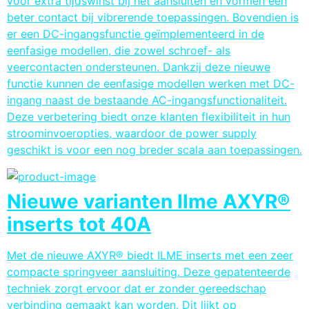
voor extra tijdswinst bij het aansluiten en vormen een
beter contact bij vibrerende toepassingen. Bovendien is
er een DC-ingangsfunctie geïmplementeerd in de
eenfasige modellen, die zowel schroef- als
veercontacten ondersteunen. Dankzij deze nieuwe
functie kunnen de eenfasige modellen werken met DC-
ingang naast de bestaande AC-ingangsfunctionaliteit.
Deze verbetering biedt onze klanten flexibiliteit in hun
stroominvoeropties, waardoor de power supply
geschikt is voor een nog breder scala aan toepassingen.
Nieuwe varianten Ilme AXYR®
inserts tot 40A
Met de nieuwe AXYR® biedt ILME inserts met een zeer
compacte springveer aansluiting. Deze gepatenteerde
techniek zorgt ervoor dat er zonder gereedschap
verbinding gemaakt kan worden. Dit lijkt op