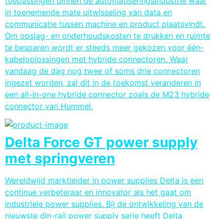
toepassingen binnen de automatiseringsindustrie waar
in toenemende mate uitwisseling van data en
communicatie tussen machine en product plaatsvindt.
Om opslag- en onderhoudskosten te drukken en ruimte
te besparen wordt er steeds meer gekozen voor één-
kabeloplossingen met hybride connectoren. Waar
vandaag de dag nog twee of soms drie connectoren
ingezet worden, zal dit in de toekomst veranderen in
een all-in-one hybride connector zoals de M23 hybride
connector van Hummel.
Delta Force GT power supply
met springveren
Wereldwijd marktleider in power supplies Delta is een
continue verbeteraar en innovator als het gaat om
industriele power supplies. Bij de ontwikkeling van de
nieuwste din-rail power supply serie heeft Delta