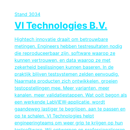
Stand
3034
VI Technologies B.V.
Hightech innovatie draait om betrouwbare
metingen. Engineers hebben testresultaten nodig
die reproduceerbaar zijn, software waarop ze
kunnen vertrouwen, en data waarop ze met
zekerheid beslissingen kunnen baseren. In de
praktijk blijven testsystemen zelden eenvoudig.
Naarmate producten zich ontwikkelen, groeien
testopstellingen mee. Meer varianten, meer
kanalen, meer validatiestappen. Wat ooit begon als
een werkende LabVIEW-applicatie, wordt
gaandeweg lastiger te begrijpen, aan te passen en
op te schalen. VI Technologies helpt
engineeringteams om weer grip te krijgen op hun
testsoftware. Wij ontwerpen en professionaliseren