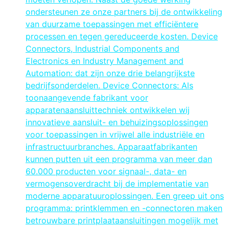
ondersteunen ze onze partners bij de ontwikkeling
van duurzame toepassingen met efficiëntere
processen en tegen gereduceerde kosten. Device
Connectors, Industrial Components and
Electronics en Industry Management and
Automation: dat zijn onze drie belangrijkste
bedrijfsonderdelen. Device Connectors: Als
toonaangevende fabrikant voor
apparatenaansluittechniek ontwikkelen wij
innovatieve aansluit- en behuizingsoplossingen
voor toepassingen in vrijwel alle industriële en
infrastructuurbranches. Apparaatfabrikanten
kunnen putten uit een programma van meer dan
60.000 producten voor signaal-, data- en
vermogensoverdracht bij de implementatie van
moderne apparatuuroplossingen. Een greep uit ons
programma: printklemmen en -connectoren maken
betrouwbare printplaataansluitingen mogelijk met