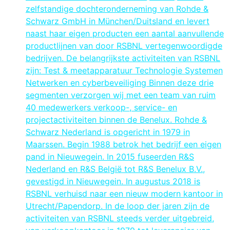
zelfstandige dochteronderneming van Rohde &
Schwarz GmbH in München/Duitsland en levert
naast haar eigen producten een aantal aanvullende
productlijnen van door RSBNL vertegenwoordigde
bedrijven. De belangrijkste activiteiten van RSBNL
zijn: Test & meetapparatuur Technologie Systemen
Netwerken en cyberbeveiliging Binnen deze drie
segmenten verzorgen wij met een team van ruim
40 medewerkers verkoop-, service- en
projectactiviteiten binnen de Benelux. Rohde &
Schwarz Nederland is opgericht in 1979 in
Maarssen. Begin 1988 betrok het bedrijf een eigen
pand in Nieuwegein. In 2015 fuseerden R&S
Nederland en R&S België tot R&S Benelux B.V.,
gevestigd in Nieuwegein. In augustus 2018 is
RSBNL verhuisd naar een nieuw modern kantoor in
Utrecht/Papendorp. In de loop der jaren zijn de
activiteiten van RSBNL steeds verder uitgebreid,