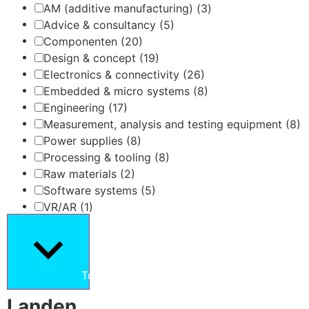
AM (additive manufacturing)
(3)
Advice & consultancy
(5)
Componenten
(20)
Design & concept
(19)
Electronics & connectivity
(26)
Embedded & micro systems
(8)
Engineering
(17)
Measurement, analysis and testing equipment
(8)
Power supplies
(8)
Processing & tooling
(8)
Raw materials
(2)
Software systems
(5)
VR/AR
(1)
Toon meer
Landen