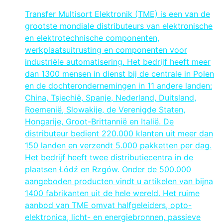
Transfer Multisort Elektronik (TME) is een van de
grootste mondiale distributeurs van elektronische
en elektrotechnische componenten,
werkplaatsuitrusting en componenten voor
industriële automatisering. Het bedrijf heeft meer
dan 1300 mensen in dienst bij de centrale in Polen
en de dochterondernemingen in 11 andere landen:
China, Tsjechië, Spanje, Nederland, Duitsland,
Roemenië, Slowakije, de Verenigde Staten,
Hongarije, Groot-Brittannië en Italië. De
distributeur bedient 220.000 klanten uit meer dan
150 landen en verzendt 5.000 pakketten per dag.
Het bedrijf heeft twee distributiecentra in de
plaatsen Łódź en Rzgów. Onder de 500.000
aangeboden producten vindt u artikelen van bijna
1400 fabrikanten uit de hele wereld. Het ruime
aanbod van TME omvat halfgeleiders, opto-
elektronica, licht- en energiebronnen, passieve