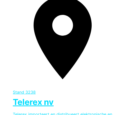
Stand
3238
Telerex nv
Telerex importeert en distribueert elektronische en