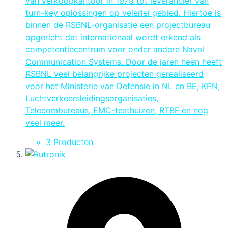
van verkoopkantoor in 1979 tot leverancier van
turn-key oplossingen op velerlei gebied. Hiertoe is
binnen de RSBNL-organisatie een projectbureau
opgericht dat internationaal wordt erkend als
competentiecentrum voor onder andere Naval
Communication Systems. Door de jaren heen heeft
RSBNL veel belangrijke projecten gerealiseerd
voor het Ministerie van Defensie in NL en BE, KPN,
Luchtverkeersleidingsorganisaties,
Telecombureaus, EMC-testhuizen, RTBF en nog
veel meer.
3 Producten