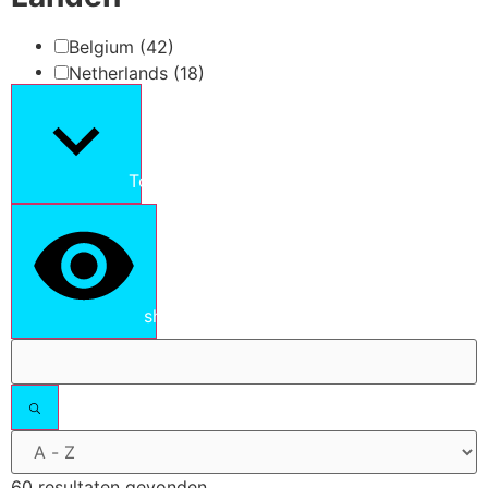
Belgium
(42)
Netherlands
(18)
Toon meer
show results
60 resultaten gevonden